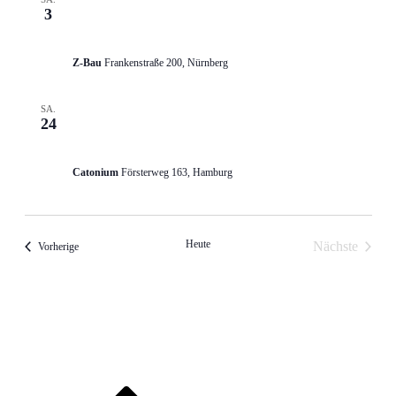
3. Oktober @ 22:00
3
KINKY RAW NÜRNBERG
Z-Bau
Frankenstraße 200, Nürnberg
SA.
24. Oktober @ 22:00
24
KINKY RAW HAMBURG
Catonium
Försterweg 163, Hamburg
Heute
Nächste
Veranstaltungen
Vorherige
Veranstalt