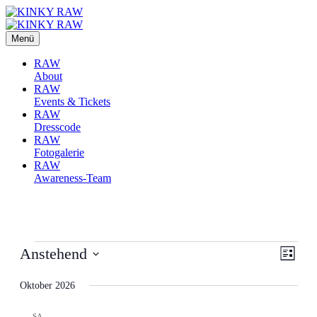
Menü
RAW
About
RAW
Events & Tickets
RAW
Dresscode
RAW
Fotogalerie
RAW
Awareness-Team
Veranstaltungen
Ansic
Veran
Anstehend
Liste
Ansic
Navig
Datum
Navig
wählen.
Oktober 2026
SA.